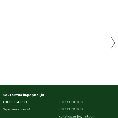
Контактна інформація
+38 073 134 37 33
+38 073 134 37 33
+38 073 134 37 33
Передзвонити вам?
curl.shop.ua@gmail.com