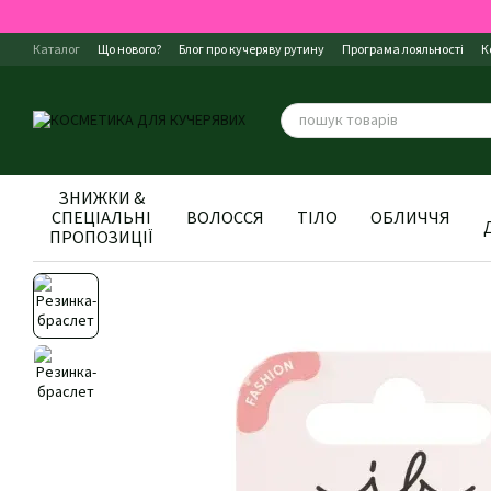
Перейти до основного контенту
Каталог
Що нового?
Блог про кучеряву рутину
Програма лояльності
К
Правила магазину
Відгуки про магазин
Про нас
ЗНИЖКИ &
СПЕЦІАЛЬНІ
ВОЛОССЯ
ТІЛО
ОБЛИЧЧЯ
ПРОПОЗИЦІЇ