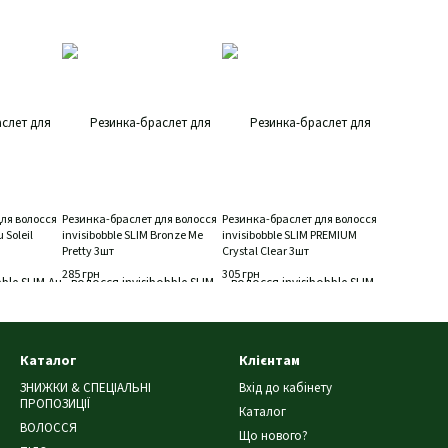
ля волосся
Резинка-браслет для волосся
Резинка-браслет для волосся
 Soleil
invisibobble SLIM Bronze Me
invisibobble SLIM PREMIUM
Pretty 3шт
Crystal Clear 3шт
285 грн
305 грн
Каталог
Клієнтам
ЗНИЖКИ & СПЕЦІАЛЬНІ
Вхід до кабінету
ПРОПОЗИЦІЇ
Каталог
ВОЛОССЯ
Що нового?