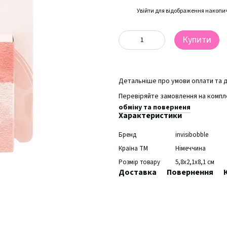
%
Увійти
для відображення накопи
Купити
Детальніше про умови оплати та 
Перевіряйте замовлення на компле
обміну та поверненя
Характеристики
Бренд
invisibobble
Країна ТМ
Німеччина
Розмір товару
5,8х2,1х8,1 см
Доставка
Повернення