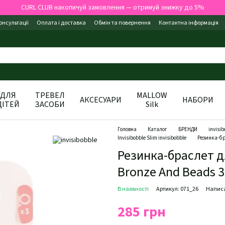
CURL CLUB накопичуй замовлення — отримуй знижку до 5%
онсультації
Оплата і доставка
Обмін та повернення
Контактна інформація
ДЛЯ
ТРЕВЕЛ
MALLOW
АКСЕСУАРИ
НАБОРИ
ДІТЕЙ
ЗАСОБИ
Silk
Головна
Каталог
БРЕНДИ
invisib
Invisibobble Slim invisibobble
Резинка-бра
Резинка-браслет дл
Bronze And Beads 
В наявності
Артикул: 071_26
Написа
285 грн