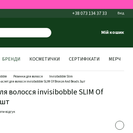
+38 073 134 37 33
Вхід
Мій кошик
БРЕНДИ
КОСМЕТИЧКИ
СЕРТИФІКАТИ
МЕРЧ
obble
Резинки для волосся
Invisibobble Slim
слет для волосся invisibobble SLIM Of Bronze And Beads 3шт
я волосся invisibobble SLIM Of
3шт
ти відгук