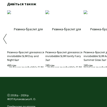
Дивіться також
Резинка-браслет для волосся
Резинка-браслет для волосся
Резинка-браслет д
invisibobble SLIM Day and
invisibobble SLIM Vanity Fairy
invisibobble SLIM Au
Night 6шт
3шт
Summer Glow 3шт
495 грн
285 грн
285 грн
ⓒ 2018 р. - 2026 р.
ФОП Кулаковська К. О.
Приймаємо до оплати