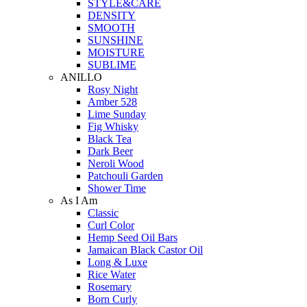
STYLE&CARE
DENSITY
SMOOTH
SUNSHINE
MOISTURE
SUBLIME
ANILLO
Rosy Night
Amber 528
Lime Sunday
Fig Whisky
Black Tea
Dark Beer
Neroli Wood
Patchouli Garden
Shower Time
As I Am
Classic
Curl Color
Hemp Seed Oil Bars
Jamaican Black Castor Oil
Long & Luxe
Rice Water
Rosemary
Born Curly