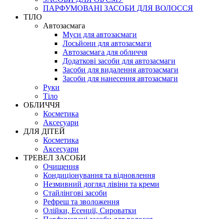
ПАРФУМОВАНІ ЗАСОБИ ДЛЯ ВОЛОССЯ
ТІЛО
Автозасмага
Муси для автозасмаги
Лосьйони для автозасмаги
Автозасмага для обличчя
Додаткові засоби для автозасмаги
Засоби для видалення автозасмаги
Засоби для нанесення автозасмаги
Руки
Тіло
ОБЛИЧЧЯ
Косметика
Аксесуари
ДЛЯ ДІТЕЙ
Косметика
Аксесуари
ТРЕВЕЛ ЗАСОБИ
Очищення
Кондиціонування та відновлення
Незмивний догляд лівіни та креми
Стайлінгові засоби
Рефреш та зволоження
Олійки, Есенції, Сироватки