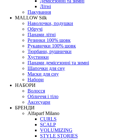
Демісезонні та зимні
Літні
Пакування
MALLOW Silk
Наволочки, подушки
Обручі
Панами літні
Резинки 100% шовк
Рукавички 100% шовк
Тюрбани, рушнички
Хустинки
Панами демісезонні та зимні
Шапочки для сну
Маски для сну
Набори
НАБОРИ
Волосся
Обличчя і тіло
Аксесуари
БРЕНДИ
Alfaparf Milano
CURLS
SCALP
VOLUMIZING
STYLE STORIES