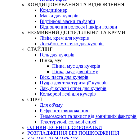
КОНДИЦІОНУВАННЯ ТА ВІДНОВЛЕННЯ
Кондиціонер
Маска для кучерів
Відтінкові маски та фарби
Відновлення волосся і шкіри голови
НЕЗМИВНИЙ ДОГЛЯД ЛІВІНИ ТА КРЕМИ
Лівін, крем для кучерів
Лосьйон, молочко для кучерів
СТАЙЛІНГ
Гель для кучерів
Пінка, мус
Пінка, мус для кучерів
Пінка, мус для об'єму
Віск, паста для кучерів
Пудра для текстуризації кучерів
Лак, фіксуючі спреї для кучерів
Кольорові гелі для кучерів
СПРЕЇ
Для об'єму
Рефреш та зволоження
Термозахист та захист від зовнішніх факторів
Текстуруючі, сольові спреї
ОЛІЙКИ, ЕСЕНЦІЇ, СИРОВАТКИ
РОЗГЛАДЖЕННЯ БЕЗ ПОШКОДЖЕННЯ
ЗАСОБИ ДЛЯ ОБ'ЄМУ