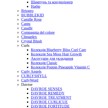
Шампунь та кондиціонер
Набір
Briogeo
BUBBLEKID
Camille Rose
Cantu
Casalfe
Compagnia del colore
Climaplex
Crystal Blush
Curls
Колекція Blueberry Bliss Curl Care
Колекція Sea Moss Hair Growth
Аксесуари для укладання
Колекція Classic
Колекція Poppin Pineapple Vitamin C
Curly Angels
CURLYSHYLL
CurlyWord
Davroe
DAVROE SENSES
DAVROE REMEDY
DAVROE TREATMENT
DAVROE CURLICUE
DAVROE FORTITUDE