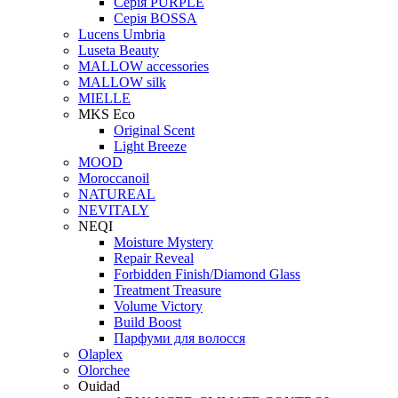
Серія PURPLE
Серія BOSSA
Lucens Umbria
Luseta Beauty
MALLOW accessories
MALLOW silk
MIELLE
MKS Eco
Original Scent
Light Breeze
MOOD
Moroccanoil
NATUREAL
NEVITALY
NEQI
Moisture Mystery
Repair Reveal
Forbidden Finish/Diamond Glass
Treatment Treasure
Volume Victory
Build Boost
Парфуми для волосся
Olaplex
Olorchee
Ouidad