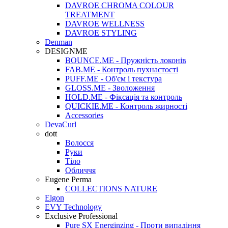
DAVROE CHROMA COLOUR
TREATMENT
DAVROE WELLNESS
DAVROE STYLING
Denman
DESIGNME
BOUNCE.ME - Пружність локонів
FAB.ME - Контроль пухнастості
PUFF.ME - Об'єм і текстура
GLOSS.ME - Зволоження
HOLD.ME - Фіксація та контроль
QUICKIE.ME - Контроль жирності
Accessories
DevaCurl
dott
Волосся
Руки
Тіло
Обличчя
Eugene Perma
COLLECTIONS NATURE
Elgon
EVY Technology
Exclusive Professional
Pure SX Energinzing - Проти випадіння