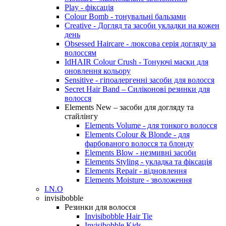
Play - фіксація
Colour Bomb - тонувальні бальзами
Creative - Догляд та засоби укладки на кожен
день
Obsessed Haircare - люксова серія догляду за
волоссям
IdHAIR Colour Crush - Тонуючі маски для
оновлення кольору
Sensitive - гіпоалергенні засоби для волосся
Secret Hair Band – Силіконові резинки для
волосся
Elements New – засоби для догляду та
стайлінгу
Elements Volume - для тонкого волосся
Elements Colour & Blonde - для
фарбованого волосся та блонду
Elements Blow - незмивні засоби
Elements Styling - укладка та фіксація
Elements Repair - відновлення
Elements Moisture - зволоження
I.N.O
invisibobble
Резинки для волосся
Invisibobble Hair Tie
Invisibobble Kids