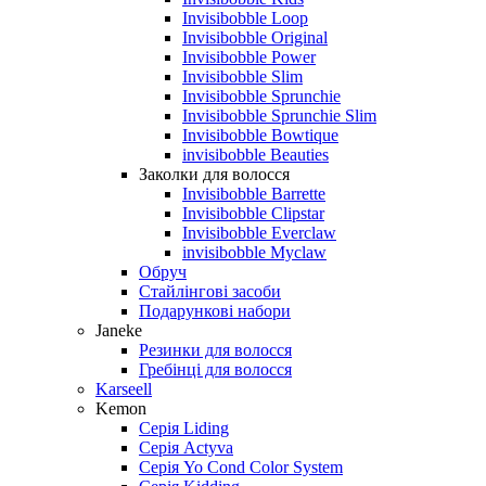
Invisibobble Loop
Invisibobble Original
Invisibobble Power
Invisibobble Slim
Invisibobble Sprunchie
Invisibobble Sprunchie Slim
Invisibobble Bowtique
invisibobble Beauties
Заколки для волосся
Invisibobble Barrette
Invisibobble Clipstar
Invisibobble Everclaw
invisibobble Myclaw
Обруч
Стайлінгові засоби
Подарункові набори
Janeke
Резинки для волосся
Гребінці для волосся
Karseell
Kemon
Серія Liding
Серія Actyva
Серія Yo Cond Color System