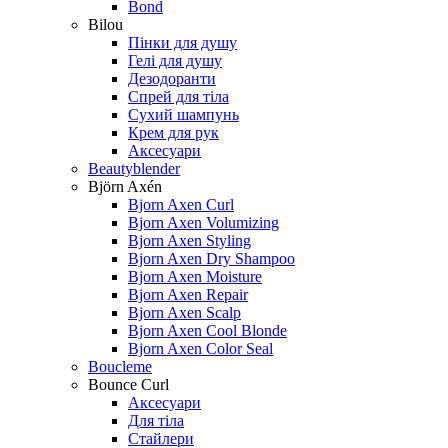
Bond
Bilou
Пінки для душу
Гелі для душу
Дезодоранти
Спрей для тіла
Сухий шампунь
Крем для рук
Аксесуари
Beautyblender
Björn Axén
Bjorn Axen Curl
Bjorn Axen Volumizing
Bjorn Axen Styling
Bjorn Axen Dry Shampoo
Bjorn Axen Moisture
Bjorn Axen Repair
Bjorn Axen Scalp
Bjorn Axen Cool Blonde
Bjorn Axen Color Seal
Boucleme
Bounce Curl
Аксесуари
Для тіла
Стайлери