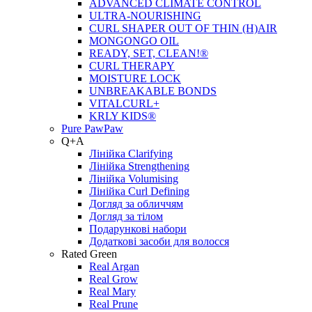
ADVANCED CLIMATE CONTROL
ULTRA-NOURISHING
CURL SHAPER OUT OF THIN (H)AIR
MONGONGO OIL
READY, SET, CLEAN!®
CURL THERAPY
MOISTURE LOCK
UNBREAKABLE BONDS
VITALCURL+
KRLY KIDS®
Pure PawPaw
Q+A
Лінійка Clarifying
Лінійка Strengthening
Лінійка Volumising
Лінійка Curl Defining
Догляд за обличчям
Догляд за тілом
Подарункові набори
Додаткові засоби для волосся
Rated Green
Real Argan
Real Grow
Real Mary
Real Prune