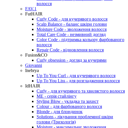
волосся
FAV.1
FutHAIR
Curly Code - для кучерявого волосся
Scalp Balance - баланс шкіри голови
Moisture Code - зволоження волосся
Total Care Code - незмивний догляд
Color Code - підтримка кольору фарбованого
волосся
Repair Code - відновлення волосся
Fusion&CO
Curly obsession - догляд за кучерями
Giovanni
Inebrya
Up To You Curl - для кучерявого волосся
Up To You Liss - для розгладження волосся
IdHAIR
Curly - для кучерявого та хвилястого волосся
ME - cерія стайлінгу
Styling Blow - укладка та захист
Colour - для фарбованого волосся
Blonde - для блондинок
Solutions - лікування проблемної шкіри
голови (Трихологія)
Moisture - максимальне зволоження