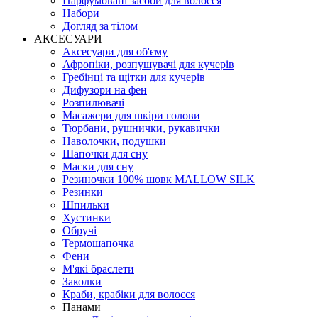
Парфумовані засоби для волосся
Набори
Догляд за тілом
АКСЕСУАРИ
Аксесуари для об'єму
Афропіки, розпушувачі для кучерів
Гребінці та щітки для кучерів
Дифузори на фен
Розпилювачі
Масажери для шкіри голови
Тюрбани, рушнички, рукавички
Наволочки, подушки
Шапочки для сну
Маски для сну
Резиночки 100% шовк MALLOW SILK
Резинки
Шпильки
Хустинки
Обручі
Термошапочка
Фени
М'які браслети
Заколки
Краби, крабіки для волосся
Панами