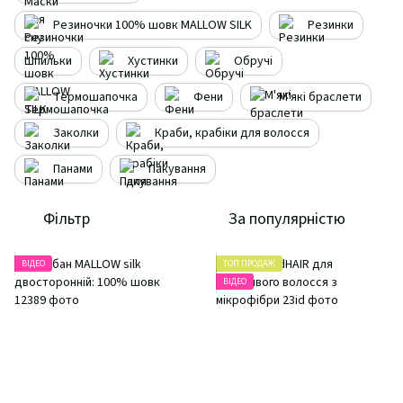
Резиночки 100% шовк MALLOW SILK
Резинки
Шпильки
Хустинки
Обручі
Термошапочка
Фени
М'які браслети
Заколки
Краби, крабіки для волосся
Панами
Пакування
Фільтр
За популярністю
ВІДЕО
ТОП ПРОДАЖ
ВІДЕО