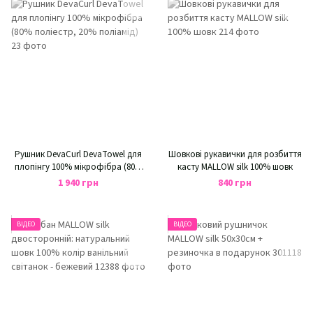
Рушник DevaCurl DevaTowel для
Шовкові рукавички для розбиття
плопінгу 100% мікрофібра (80%
касту MALLOW silk 100% шовк
поліестр, 20% поліамід)
1 940 грн
840 грн
ВІДЕО
ВІДЕО