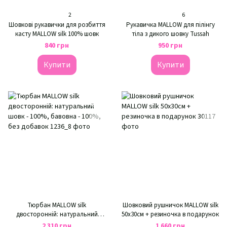
2
6
Шовкові рукавички для розбиття
Рукавичка MALLOW для пілінгу
касту MALLOW silk 100% шовк
тіла з дикого шовку Tussah
840 грн
950 грн
Купити
Купити
Тюрбан MALLOW silk
Шовковий рушничок MALLOW silk
двосторонній: натуральний
50х30см + резиночка в подарунок
шовк - 100%, бавовна - 100%, без
2 310 грн
1 660 грн