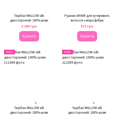
Тюрбан MALLOW silk
Рушник IdHAIR для кучерявого
двосторонній: 100% шовк
волосся з мікрофібри
3 260 грн
871 грн
Купити
Купити
ВІДЕО
ВІДЕО
2
1
Тюрбан MALLOW silk
Тюрбан MALLOW silk
двосторонній: 100% шовк
двосторонній: 100% шовк