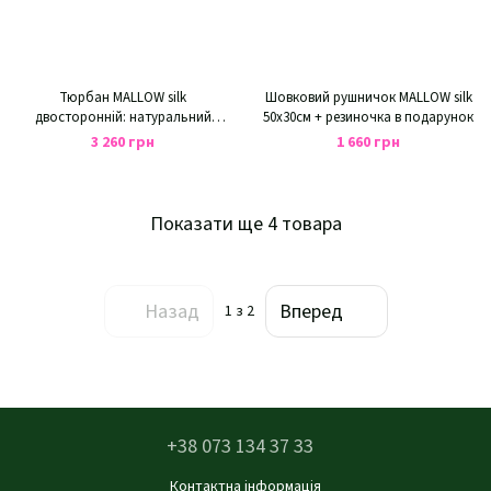
Тюрбан MALLOW silk
Шовковий рушничок MALLOW silk
двосторонній: натуральний
50х30см + резиночка в подарунок
шовк 100% колір ванільний
3 260 грн
1 660 грн
світанок - бежевий
Показати ще 4 товара
Назад
Вперед
1
з 2
+38 073 134 37 33
Контактна інформація