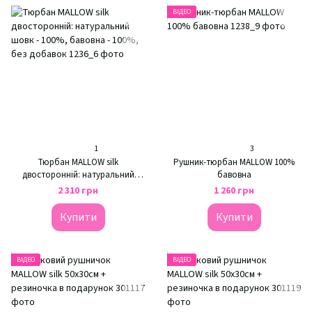
ВІДЕО
1
3
Тюрбан MALLOW silk
Рушник-тюрбан MALLOW 100%
двосторонній: натуральний
бавовна
шовк - 100%, бавовна - 100%, без
2 310 грн
1 260 грн
добавок
Купити
Купити
ВІДЕО
ВІДЕО