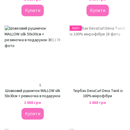
добавок
Купити
Купити
ВІДЕО
1
Шовковий рушничок MALLOW silk
Тюрбан DevaCurl Deva Twist із
50х30см + резиночка в подарунок
100% мікрофібри
1 660 грн
1 660 грн
Купити