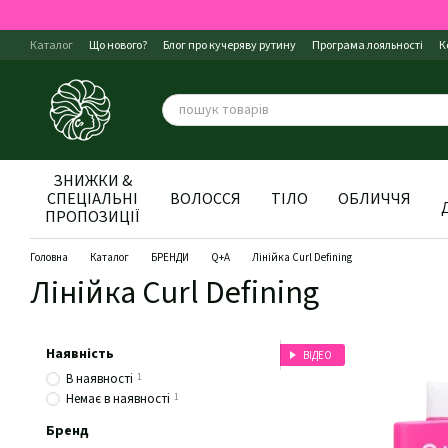
Перейти до основного контенту
Каталог
Що нового?
Блог про кучеряву рутину
Програма лояльності
К
Правила магазину
Відгуки про магазин
Про нас
ЗНИЖКИ &
СПЕЦІАЛЬНІ
ВОЛОССЯ
ТІЛО
ОБЛИЧЧЯ
ПРОПОЗИЦІЇ
Головна
Каталог
БРЕНДИ
Q+A
Лінійка Curl Defining
Лінійка Curl Defining
Наявність
ВІДЕО
В наявності
1
Немає в наявності
1
Бренд