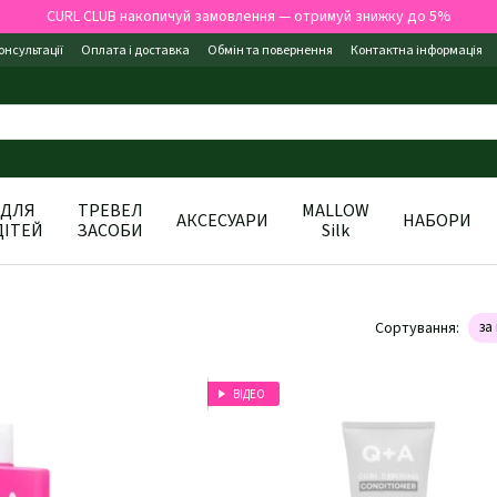
CURL CLUB накопичуй замовлення — отримуй знижку до 5%
онсультації
Оплата і доставка
Обмін та повернення
Контактна інформація
ДЛЯ
ТРЕВЕЛ
MALLOW
АКСЕСУАРИ
НАБОРИ
ДІТЕЙ
ЗАСОБИ
Silk
Сортування:
за
ВІДЕО