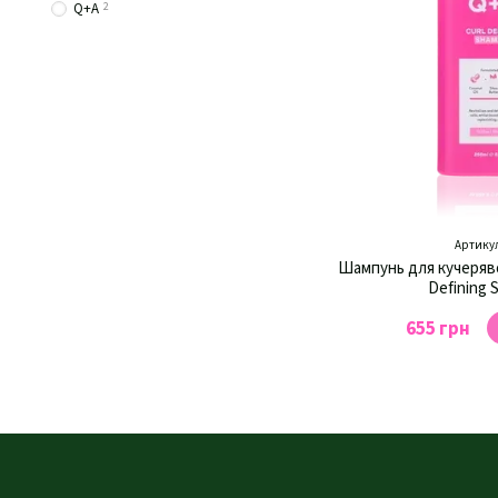
Q+A
2
Артикул
Шампунь для кучеряво
Defining
655 грн