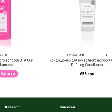
1
: 2138
Артикул: 2139
го волосся Q+A Curl
Кондиціонер для кучерявого волосся 
 Shampoo
Defining Conditioner
Купити
655 грн
Каталог
Клієнтам