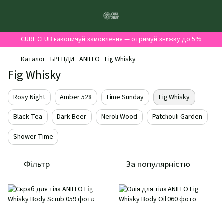
CURL CLUB накопичуй замовлення — отримуй знижку до 5%
Каталог
БРЕНДИ
ANILLO
Fig Whisky
Fig Whisky
Rosy Night
Amber 528
Lime Sunday
Fig Whisky
Black Tea
Dark Beer
Neroli Wood
Patchouli Garden
Shower Time
Фільтр
За популярністю