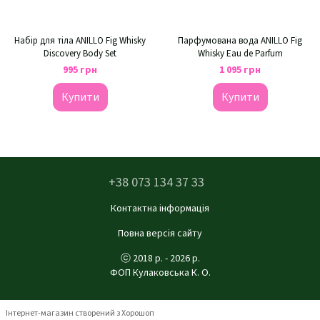
Набір для тіла ANILLO Fig Whisky
Парфумована вода ANILLO Fig
Discovery Body Set
Whisky Eau de Parfum
995 грн
1 095 грн
Купити
Купити
+38 073 134 37 33
Контактна інформація
Повна версія сайту
ⓒ 2018 р. - 2026 р.
ФОП Кулаковська К. О.
Інтернет-магазин створений з Хорошоп