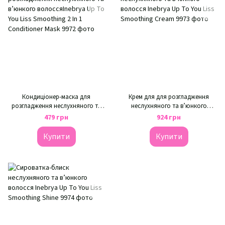
Кондиціонер-маска для
Крем для для розгладження
розгладження неслухняного та
неслухняного та в’юнкого
в’юнкого волоссяInebrya Up To
волосся Inebrya Up To You Liss
479 грн
924 грн
You Liss Smoothing 2 In 1
Smoothing Cream
Conditioner Mask
Купити
Купити