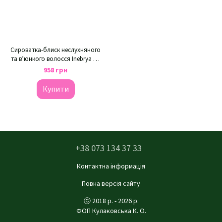
Сироватка-блиск неслухняного
та в’юнкого волосся Inebrya Up
To You Liss Smoothing Shine
958 грн
Купити
+38 073 134 37 33
Контактна інформація
Повна версія сайту
ⓒ 2018 р. - 2026 р.
ФОП Кулаковська К. О.