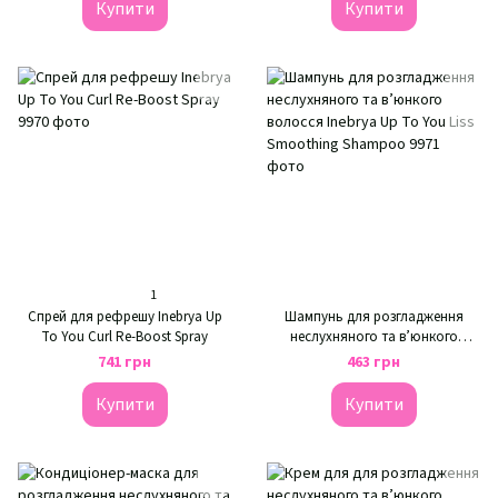
Купити
Купити
1
Спрей для рефрешу Inebrya Up
Шампунь для розгладження
To You Curl Re-Boost Spray
неслухняного та в’юнкого
волосся Inebrya Up To You Liss
741 грн
463 грн
Smoothing Shampoo
Купити
Купити