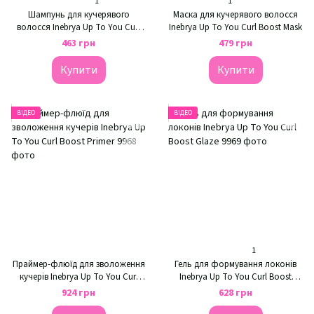
1
1
Шампунь для кучерявого
Маска для кучерявого волосся
волосся Inebrya Up To You Curl
Inebrya Up To You Curl Boost Mask
Boost Shampoo
463 грн
479 грн
Купити
Купити
ВІДЕО
ВІДЕО
1
Праймер-флюїд для зволоження
Гель для формування локонів
кучерів Inebrya Up To You Curl
Inebrya Up To You Curl Boost
Boost Primer
Glaze
924 грн
628 грн