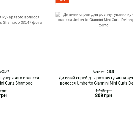
−40%
 03147
Артикул: 03151
 кучерявого волосся
Дитячий спрей для розплутування ку
ini Curls Shampoo
волосся Umberto Giannini Mini Curls D
 грн
1 348 грн
грн
809 грн