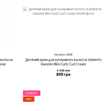
Артикул: 03149
 волосся
Дитячий крем для кучерявого волосся Umberto
oner
Giannini Mini Curls Curl Cream
1 348 грн
809 грн
НОВИНКА
−40%