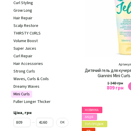
Curl Styling
Grow Long
Hair Repair
Scalp Restore
THIRSTY CURLS
Volume Boost
Super Juices
Curl Repair
Hair Accessories
Артикул:
Дитячий гель для кучер
Strong Curls
Giannini Mini Curl
Waves, Curls & Coils
1 348 грн
Dreamy Waves
809 грн
Mini Curls
Fuller Longer Thicker
НОВИНКА
Ціна, грн
АКЦІЯ
Від Ціна, грн
До Ціна, грн
ОК
ТОП ПРОДАЖ