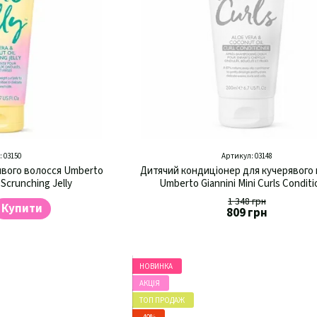
 03150
Артикул: 03148
явого волосся Umberto
Дитячий кондиціонер для кучерявого
s Scrunching Jelly
Umberto Giannini Mini Curls Conditi
1 348 грн
Купити
809 грн
НОВИНКА
АКЦІЯ
ТОП ПРОДАЖ