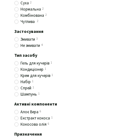
Суха
2
Нормальна
2
Комбінована
2
Чутлива
2
Застосування
Змивати
3
Не змивати
4
Тип засобу
Гель для кучерів
1
Кондиціонер
1
Крем для кучерів
1
Набір
1
Спрей
1
Шампунь
1
Активні компоненти
Алоє Вера
6
Екстракт кокоса
1
Кокосова олія
6
Призначення