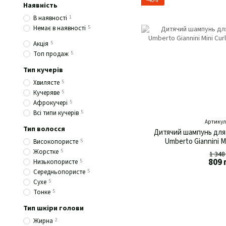
−40%
Наявність
В наявності
1
Немає в наявності
5
Акція
5
Топ продаж
5
Тип кучерів
Хвилясте
5
Кучеряве
5
Афрокучері
5
Всі типи кучерів
5
Артикул:
Тип волосся
Дитячий шампунь для
Umberto Giannini M
Високопористе
5
Жорстке
5
1 348
809 
Низькопористе
5
Середньопористе
5
Сухе
5
Тонке
5
Тип шкіри голови
Жирна
2