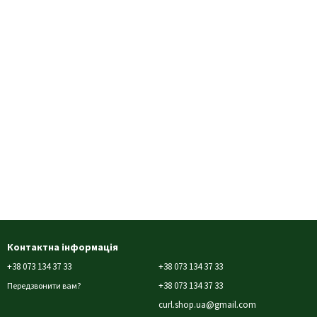
Контактна інформація
+38 073 134 37 33
+38 073 134 37 33
+38 073 134 37 33
Передзвонити вам?
curl.shop.ua@gmail.com