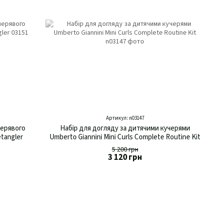
Артикул: n03147
черявого
Набір для догляду за дитячими кучерями
etangler
Umberto Giannini Mini Curls Complete Routine Kit
5 200 грн
3 120 грн