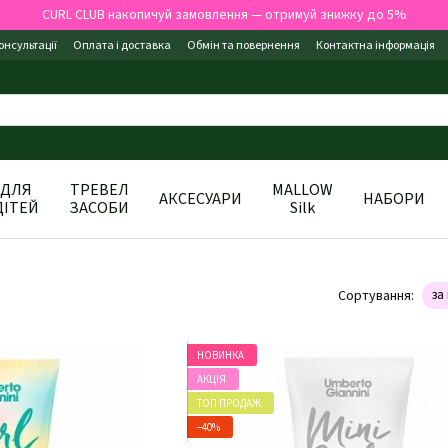
CURL CLUB накопичуй замовлення — отримуй знижку до 5%
онсультації
Оплата і доставка
Обмін та повернення
Контактна інформація
ДЛЯ
ТРЕВЕЛ
MALLOW
АКСЕСУАРИ
НАБОРИ
ДІТЕЙ
ЗАСОБИ
Silk
Сортування:
за
НОВИНКА
АКЦІЯ
ТОП ПРОДАЖ
−40%