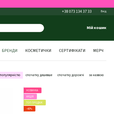
+38 073 134 37 33
Вхід
Мій кошик
БРЕНДИ
КОСМЕТИЧКИ
СЕРТИФІКАТИ
МЕРЧ
 популярністю
спочатку дешевше
спочатку дорожчі
за назвою
НОВИНКА
АКЦІЯ
ТОП ПРОДАЖ
−40%