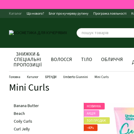
Перейти до основного контенту
Каталог
Що нового?
Блог про кучеряву рутину
Програма лояльності
К
Правила магазину
Відгуки про магазин
Про нас
ЗНИЖКИ &
СПЕЦІАЛЬНІ
ВОЛОССЯ
ТІЛО
ОБЛИЧЧЯ
ПРОПОЗИЦІЇ
Головна
Каталог
БРЕНДИ
Umberto Giannini
Mini Curls
Mini Curls
Banana Butter
НОВИНКА
Beach
АКЦІЯ
ТОП ПРОДАЖ
Coily Curls
−40%
Curl Jelly