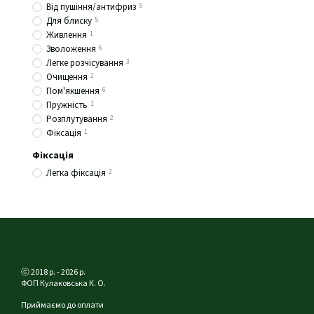
Від пушіння/антифриз
5
Для блиску
5
Живлення
1
Зволоження
6
Легке розчісування
3
Очищення
2
Пом'якшення
6
Пружність
1
Розплутування
2
Фіксація
1
Фіксація
Легка фіксація
2
ⓒ 2018 р. - 2026 р.
ФОП Кулаковська К. О.
Приймаємо до оплати