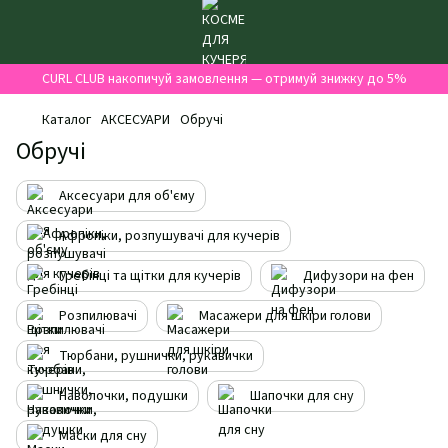
CURL CLUB накопичуй замовлення — отримуй знижку до 5%
Каталог
АКСЕСУАРИ
Обручі
Обручі
Аксесуари для об'єму
Афропіки, розпушувачі для кучерів
Гребінці та щітки для кучерів
Дифузори на фен
Розпилювачі
Масажери для шкіри голови
Тюрбани, рушнички, рукавички
Наволочки, подушки
Шапочки для сну
Маски для сну