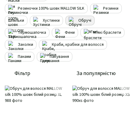
Резиночки 100% шовк MALLOW SILK
Резинки
Шпильки
Хустинки
Обручі
Термошапочка
Фени
М'які браслети
Заколки
Краби, крабіки для волосся
Панами
Пакування
Фільтр
За популярністю