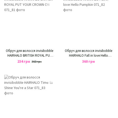
Обруч для волосся invisibobble
Обруч для волосся invisibobble
HAIRHALO BRITISH ROYAL PUT
HAIRHALO Fall in love Hello
YOUR CROWN ON
Pumpkin
234 грн
360 грн
360 грн