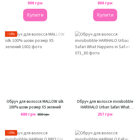
900 грн
800 грн
Купити
Купити
−15%
Обруч для волосся MALLOW silk
Обруч для волосся invisibobble
100% шовк розмір XS зелений
HARIHALO Urban Safari What
Happens in Safari
680 грн
257 грн
800 грн
−35%