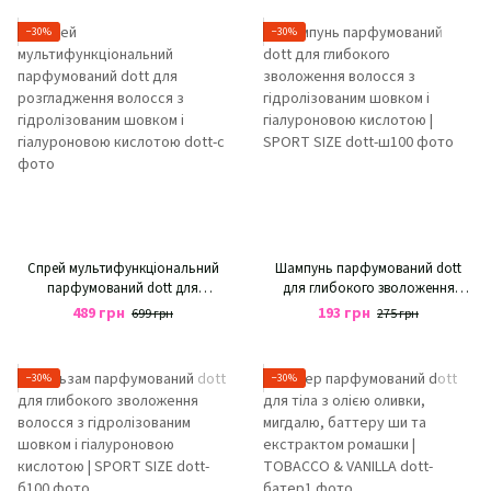
кислотою
−30%
−30%
Спрей мультифункціональний
Шампунь парфумований dott
парфумований dott для
для глибокого зволоження
розгладження волосся з
волосся з гідролізованим
489 грн
193 грн
699 грн
275 грн
гідролізованим шовком і
шовком і гіалуроновою
гіалуроновою кислотою
кислотою | SPORT SIZE
−30%
−30%