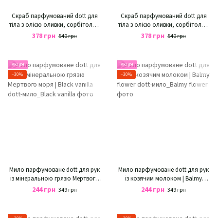
Скраб парфумований dott для
Скраб парфумований dott для
тіла з олією оливки, сорбітолом
тіла з олією оливки, сорбітолом
та екстрактом липи | PLUM &
та екстрактом липи | SANTAL &
378 грн
378 грн
540 грн
540 грн
CEDAR
WHISKY
АКЦІЯ
АКЦІЯ
−30%
−30%
Мило парфумоване dott для рук
Мило парфумоване dott для рук
із мінеральною грязю Мертвого
із козячим молоком | Balmy
моря | Black vanilla
flower
244 грн
244 грн
349 грн
349 грн