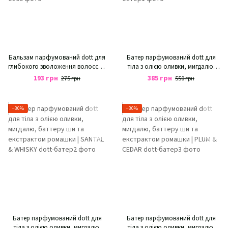
Бальзам парфумований dott для
Батер парфумований dott для
глибокого зволоження волосся з
тіла з олією оливки, мигдалю,
гідролізованим шовком і
баттеру ши та екстрактом
193 грн
385 грн
275 грн
550 грн
гіалуроновою кислотою | SPORT
ромашки | TOBACCO & VANILLA
SIZE
−30%
−30%
Батер парфумований dott для
Батер парфумований dott для
тіла з олією оливки, мигдалю,
тіла з олією оливки, мигдалю,