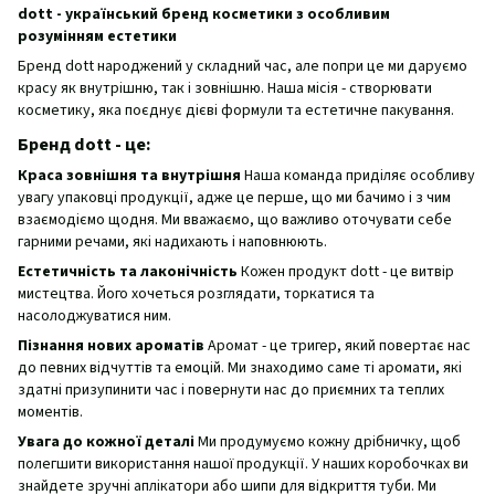
dott - український бренд косметики з особливим
розумінням естетики
Бренд dott народжений у складний час, але попри це ми даруємо
красу як внутрішню, так і зовнішню. Наша місія - створювати
косметику, яка поєднує дієві формули та естетичне пакування.
Бренд dott - це:
Краса зовнішня та внутрішня
Наша команда приділяє особливу
увагу упаковці продукції, адже це перше, що ми бачимо і з чим
взаємодіємо щодня. Ми вважаємо, що важливо оточувати себе
гарними речами, які надихають і наповнюють.
Естетичність та лаконічність
Кожен продукт dott - це витвір
мистецтва. Його хочеться розглядати, торкатися та
насолоджуватися ним.
Пізнання нових ароматів
Аромат - це тригер, який повертає нас
до певних відчуттів та емоцій. Ми знаходимо саме ті аромати, які
здатні призупинити час і повернути нас до приємних та теплих
моментів.
Увага до кожної деталі
Ми продумуємо кожну дрібничку, щоб
полегшити використання нашої продукції. У наших коробочках ви
знайдете зручні аплікатори або шипи для відкриття туби. Ми