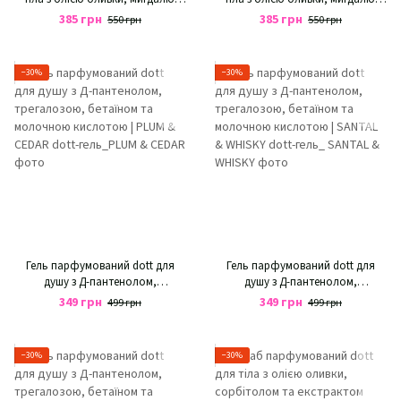
баттеру ши та екстрактом
баттеру ши та екстрактом
385 грн
385 грн
550 грн
550 грн
ромашки | SANTAL & WHISKY
ромашки | PLUM & CEDAR
−30%
−30%
Гель парфумований dott для
Гель парфумований dott для
душу з Д-пантенолом,
душу з Д-пантенолом,
трегалозою, бетаїном та
трегалозою, бетаїном та
349 грн
349 грн
499 грн
499 грн
молочною кислотою | PLUM &
молочною кислотою | SANTAL &
CEDAR
WHISKY
−30%
−30%