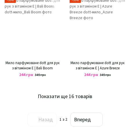
−30%
−30%
Мило парфумоване dott для рук
Мило парфумоване dott для рук
з вітаміном Е | Bali Boom
з вітаміном Е | Azure Breeze
244 грн
244 грн
349 грн
349 грн
Показати ще 16 товарів
Назад
Вперед
1
з 2