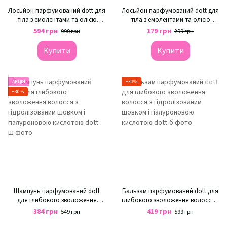
Лосьйон парфумований dott для
Лосьйон парфумований dott для
тіла з емолентами та олією
тіла з емолентами та олією
жожоба | Mystic Vibe
жожоба | Mystic Vibe
594 грн
179 грн
990 грн
299 грн
Купити
Купити
АКЦІЯ
−30%
−30%
Шампунь парфумований dott
Бальзам парфумований dott для
для глибокого зволоження
глибокого зволоження волосся з
волосся з гідролізованим
гідролізованим шовком і
384 грн
419 грн
549 грн
599 грн
шовком і гіалуроновою
гіалуроновою кислотою