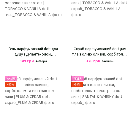
Гель парфумований dott для
Скраб парфумований dott для
душу з Д-пантенолом,
тіла з олією оливки, сорбітолом
трегалозою, бетаїном та
та екстрактом липи | TOBACCO &
349 грн
378 грн
499 грн
540 грн
молочною кислотою | TOBACCO
VANILLA
& VANILLA
АКЦІЯ
АКЦІЯ
−30%
−30%