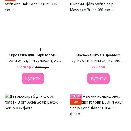
1
Сироватка для шкіри голови
Масажна щітка зі зручною
проти випадіння волосся Björn
ручкою і м’якими силіконовими
Axén Anti Hair Loss Serum
шипами Björn Axén Scalp Massage
1 220 грн
875 грн
1 525 грн
Brush
Купити
Купити
АКЦІЯ
−20%