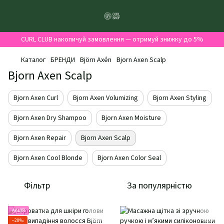
CURL CLUB накопичуй замовлення — отримуй знижку до 5%
Каталог
БРЕНДИ
Björn Axén
Bjorn Axen Scalp
Bjorn Axen Scalp
Bjorn Axen Curl
Bjorn Axen Volumizing
Bjorn Axen Styling
Bjorn Axen Dry Shampoo
Bjorn Axen Moisture
Bjorn Axen Repair
Bjorn Axen Scalp
Bjorn Axen Cool Blonde
Bjorn Axen Color Seal
Фільтр
За популярністю
АКЦІЯ
−20%