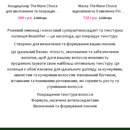
Кондиціонер The Mane Choice
Маска The Mane Choice
для зволоження та покращення
відновлююча 5-хвилинна Pink
кучерів Pink Lemonade & Coconut
Lemonade & Coconut Super
900 грн
720 грн
1 500 грн
1 200 грн
Super Antioxidant & Texture
Antioxidant & Texture Beautifier 5-
Beautifier Conditioner
Minute Reviving Mask
Рожевий лимонад і кокосовий суперантиоксидант та текстурна
колекція Beautifier — це насолода, що покращує текстуру.
Створено для визначення та формування ваших локонів.
Це ідеальний баланс чіткості, зволоження та забезпечення
вологою, щоб дати вашому волоссю можливість
продемонструвати свою найбільш оптимальну текстуру. Ця
колекція є обов’язковою для ідеального догляду за кучерявим,
хвилястим та кучерявим волоссям. Наповнений біотином,
вітамінами та поживними речовинами, які сприяють росту та
утриманню волосся.
Покращення текстури волосся
Формула, насичена антиоксидантами
Визначення та формування локонів