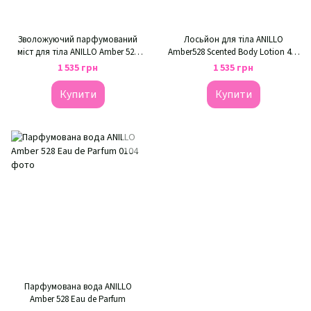
Зволожуючий парфумований
Лосьйон для тіла ANILLO
міст для тіла ANILLO Amber 528
Amber528 Scented Body Lotion 450
Parfum Body Mist
мл
1 535 грн
1 535 грн
Купити
Купити
Парфумована вода ANILLO
Amber 528 Eau de Parfum