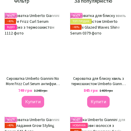
Фільтр
За популярністю
АКЦІЯ
АКЦІЯ
−40%
ТОП ПРОДАЖ
ВІДЕО
−40%
Сироватка Umberto Giannini No
Сироватка для блиску хвиль з
More Frizz Curl Serum антифриз з
термозахистом Umberto Giannini
термозахистом
Glazed Waves Shine Serum
749 грн
845 грн
1 248 грн
1 409 грн
Купити
Купити
АКЦІЯ
АКЦІЯ
−40%
НОВИНКА