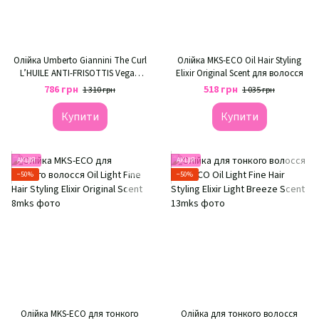
Олійка Umberto Giannini The Curl
Олійка MKS-ECO Oil Hair Styling
L’HUILE ANTI-FRISOTTIS Vegan
Elixir Original Scent для волосся
KeraFUSION для блиску,
786 грн
518 грн
1 310 грн
1 035 грн
приборкання пухнастості
Купити
Купити
АКЦІЯ
АКЦІЯ
−50%
−50%
Олійка MKS-ECO для тонкого
Олійка для тонкого волосся