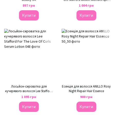
End Serum
897 грн
1 004 грн
Купити
Купити
Лосьйон-сироватка для
Есенція для волосся ANILLO Rosy
кучерявого волосся Lee Stafford
Night Repair Hair Essence
For The Love Of Curls Serum Lotion
1 095 грн
900 грн
Купити
Купити