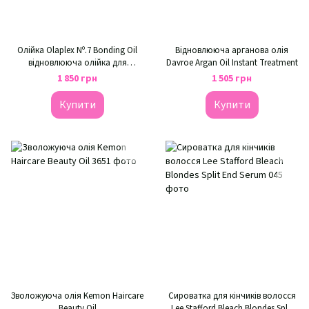
Олійка Olaplex Nº.7 Bonding Oil
Відновлююча арганова олія
відновлююча олійка для
Davroe Argan Oil Instant Treatment
волосся крапля досконалості
1 850 грн
1 505 грн
Купити
Купити
Зволожуюча олія Kemon Haircare
Сироватка для кінчиків волосся
Beauty Oil
Lee Stafford Bleach Blondes Split