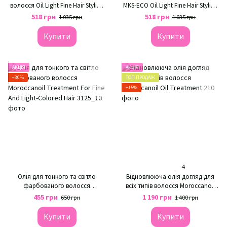
волосся Oil Light Fine Hair Styling
MKS-ECO Oil Light Fine Hair Styling
Elixir Original Scent
Elixir Light Breeze Scent
518 грн
518 грн
1 035 грн
1 035 грн
Купити
Купити
АКЦІЯ
АКЦІЯ
−30%
ТОП ПРОДАЖ
−15%
4
Олія для тонкого та світло
Відновлююча олія догляд для
фарбованого волосся
всіх типів волосся Moroccanoil
Moroccanoil Treatment For Fine
Oil Treatment
455 грн
1 190 грн
650 грн
1 400 грн
And Light-Colored Hair
Купити
Купити