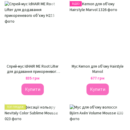
ВІДЕО
Спрей-мус IdHAIR ME Root Lifter
Мус Kemon для об'єму Hairstyle
для додавання прикореневого
Marvol
об’єму
835 грн
677 грн
Купити
Купити
ТОП ПРОДАЖ