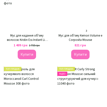
3
Мус для надання об'єму
Мус для об'єму Kemon Volume e
волоссю Kristin Ess Instant Lift
Corposita Mousse
Volumizing Mousse + 2 афропіки
1 409 грн
821 грн
1 755 грн
Mallow
Купити
Купити
ТОП ПРОДАЖ
ТОП ПРОДАЖ
ВІДЕО