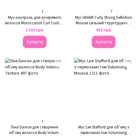
1
7
Мус-контроль для кучерявого
Мус IdHAIR Curly Strong Definition
волосся Moroccanoil Curl Control
Mousse сильний структуруючий
Mousse
для кучерів
1 313 грн
932 грн
Купити
Купити
1
Піна Davroe для створення
Мус Lee Stafford для об’єму з
об’єму волосся Body Volume
термозахистом Volumising