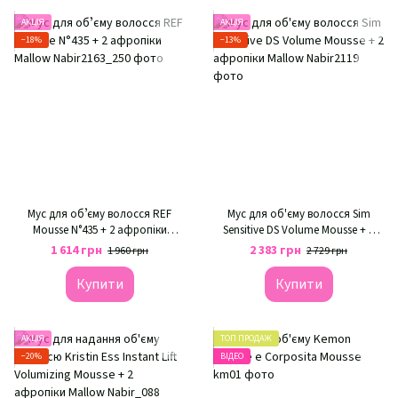
АКЦІЯ
АКЦІЯ
−18%
−13%
Мус для обʼєму волосся REF
Мус для об'єму волосся Sim
Mousse N°435 + 2 афропіки
Sensitive DS Volume Mousse + 2
Mallow
афропіки Mallow
1 614 грн
2 383 грн
1 960 грн
2 729 грн
Купити
Купити
АКЦІЯ
ТОП ПРОДАЖ
−20%
ВІДЕО