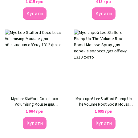
Texture
Mousse
1 615 грн
913 грн
Купити
Купити
Мус Lee Stafford Coco Loco
Мус-спрей Lee Stafford Plump Up
Volumising Mousse для
The Volume Root Boost Mousse
збільшення об'єму
Spray для коренів волосся для
1 004 грн
1 095 грн
об'єму
Купити
Купити