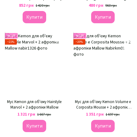
Mousse легка фіксація
852 грн
480 грн
1 420 грн
960 грн
Купити
Купити
АКЦІЯ
АКЦІЯ
−21%
−20%
Мус Kemon для об'єму Hairstyle
Мус для об'єму Kemon Volume e
Marvol + 2 афропіки Mallow
Corposita Mousse + 2 афропіки
Mallow
1 321 грн
1 351 грн
1 667 грн
1 697 грн
Купити
Купити