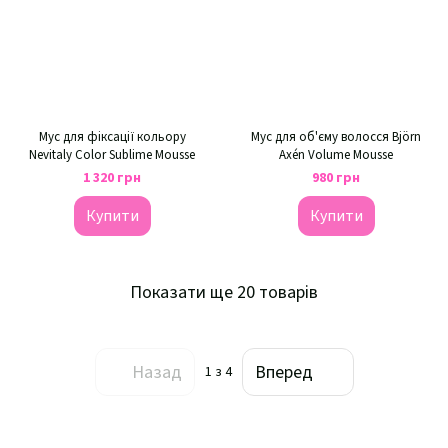
Мус для фіксації кольору
Мус для об'єму волосся Björn
Nevitaly Color Sublime Moussе
Axén Volume Mousse
1 320 грн
980 грн
Купити
Купити
Показати ще 20 товарів
Назад
Вперед
1
з 4