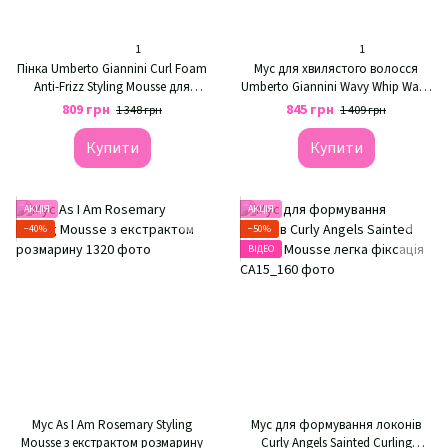
1
1
Пінка Umberto Giannini Curl Foam
Мус для хвилястого волосся
Anti-Frizz Styling Mousse для
Umberto Giannini Wavy Whip Wave
локонів від пуху
Enhancing Styling Mousse
809 грн
845 грн
1 348 грн
1 409 грн
Купити
Купити
АКЦІЯ
АКЦІЯ
−40%
−50%
ВІДЕО
Мус As I Am Rosemary Styling
Мус для формування локонів
Mousse з екстрактом розмарину
Curly Angels Sainted Curling