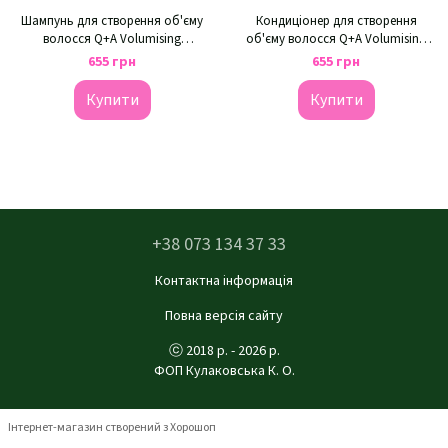
Шампунь для створення об'єму
Кондиціонер для створення
волосся Q+A Volumising
об'єму волосся Q+A Volumising
Shampoo
Conditioner
655 грн
655 грн
Купити
Купити
+38 073 134 37 33
Контактна інформація
Повна версія сайту
ⓒ 2018 р. - 2026 р.
ФОП Кулаковська К. О.
Інтернет-магазин створений з Хорошоп