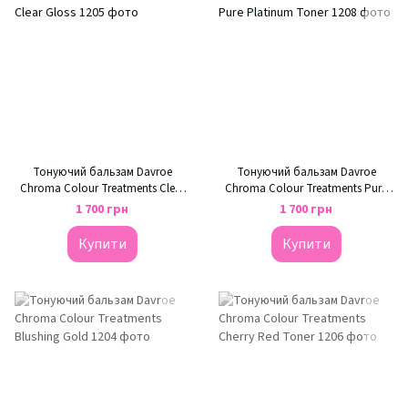
Тонуючий бальзам Davroe
Тонуючий бальзам Davroe
Chroma Colour Treatments Clear
Chroma Colour Treatments Pure
Gloss
Platinum Toner
1 700 грн
1 700 грн
Купити
Купити