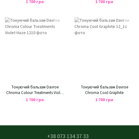
Quartz
Copper
1 700 грн
1 700 грн
Тонуючий бальзам Davroe
Тонуючий бальзам Davroe
Chroma Colour Treatments Violet
Chroma Cool Graphite
Haze
1 700 грн
1 700 грн
+38 073 134 37 33