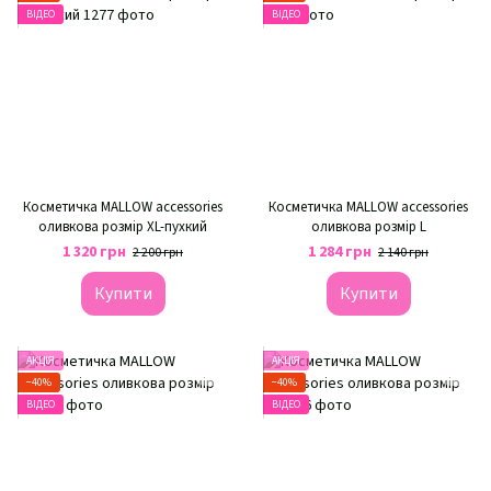
ВІДЕО
ВІДЕО
Косметичка MALLOW accessories
Косметичка MALLOW accessories
оливкова розмір XL-пухкий
оливкова розмір L
1 320 грн
1 284 грн
2 200 грн
2 140 грн
Купити
Купити
АКЦІЯ
АКЦІЯ
−40%
−40%
ВІДЕО
ВІДЕО