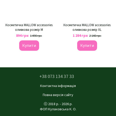
Косметичка MALLOW accessories
Косметичка MALLOW accessories
оливкова розмір M
оливкова розмір XL
894 грн
1 284 грн
1 490 грн
2 140 грн
Купити
Купити
+38 073 134 37 33
Контактна інформація
Повна версія сайту
ⓒ 2018 р. - 2026 р.
ФОП Кулаковська К. О.