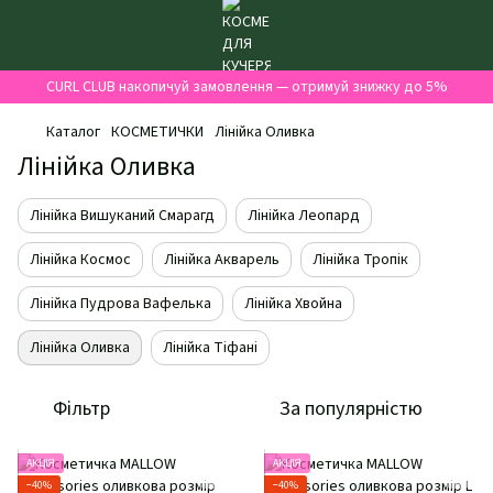
CURL CLUB накопичуй замовлення — отримуй знижку до 5%
Каталог
КОСМЕТИЧКИ
Лінійка Оливка
Лінійка Оливка
Лінійка Вишуканий Смарагд
Лінійка Леопард
Лінійка Космос
Лінійка Акварель
Лінійка Тропік
Лінійка Пудрова Вафелька
Лінійка Хвойна
Лінійка Оливка
Лінійка Тіфані
Фільтр
За популярністю
АКЦІЯ
АКЦІЯ
−40%
−40%