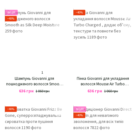
АКЦІЯ
−40%
−40%
1
Шампунь Giovanni для
Пінка Giovanni для укладання
пошкодженого волосся Smooth
волосся Mousse Air Turbo
as Silk Deep Moisture
Charged , додає об’єму, текстури
636 грн
636 грн
1 060 грн
1 060 грн
та повноти без зусиль
−40%
АКЦІЯ
−40%