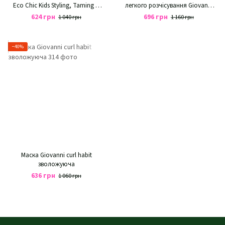
Eco Chic Kids Styling, Taming &
легкого розчісування Giovanni
Curl Cream
Eco Chic Kids Nourishing &
624 грн
696 грн
1 040 грн
1 160 грн
Detangling Hair Conditioner
−40%
Маска Giovanni curl habit
зволожуюча
636 грн
1 060 грн