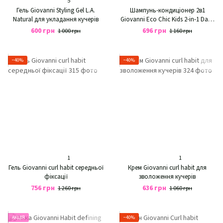
5
Гель Giovanni Styling Gel L.A.
Шампунь-кондиціонер 2в1
Natural для укладання кучерів
Giovanni Eco Chic Kids 2-in-1 Daily
Shampoo & Conditioner
600 грн
696 грн
1 000 грн
1 160 грн
−40%
−40%
1
1
Гель Giovanni curl habit середньої
Крем Giovanni curl habit для
фіксації
зволоження кучерів
756 грн
636 грн
1 260 грн
1 060 грн
АКЦІЯ
−40%