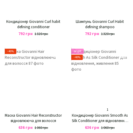
Кондиціонер Giovanni Curl habit
Шампунь Giovanni Curl Habit
defining conditioner
defining shampoo
792 грн
792 грн
1 320 грн
1 320 грн
−40%
АКЦІЯ
−40%
1
Маска Giovanni Hair Reconstructor
Кондиціонер Giovanni Smooth As
відновлююча для волосся
Silk Conditioner для відновлення,
живлення
636 грн
636 грн
1 060 грн
1 060 грн