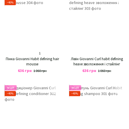
−40%
1
Пінка Giovanni Habit defining hair
Лівін Giovanni Curl habit defining
mousse
heave зволоження і стайлінг
636 грн
636 грн
1 060 грн
1 060 грн
АКЦІЯ
АКЦІЯ
−40%
−40%