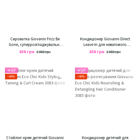
Сироватка Giovanni Frizz Be
Кондиціонер Giovanni Direct
Gone, суперрозгладжувальна
Leave-In для невагомого
сироватка проти пушіння
зволоження, для всіх типів
636 грн
636 грн
1 060 грн
1 060 грн
волосся
волосся
АКЦІЯ
АКЦІЯ
−40%
−40%
Стайлінг-крем дитячий Giovanni
Кондиціонер дитячий для