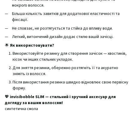
мокрого волосся.
Більша кількість завитків для додаткової еластичності та
фіксації.
Не сповзає, не розтягується та стійка до впливу води.
Легкий, витончений дизайн додає стилю вашій зачісці.
🌟
Як використовувати?
Використовуйте резинку для створення зачісок — хвостиків,
кісок чи інших стильних укладок.
Для зняття резинки, обережно розтягніть її та акуратно
зніміть із волосся.
Після використання резинка швидко відновлює свою первісну
форму.
💖
invisibobble SLIM — стильний і зручний аксесуар для
догляду за вашим волоссям!
синтетична смола