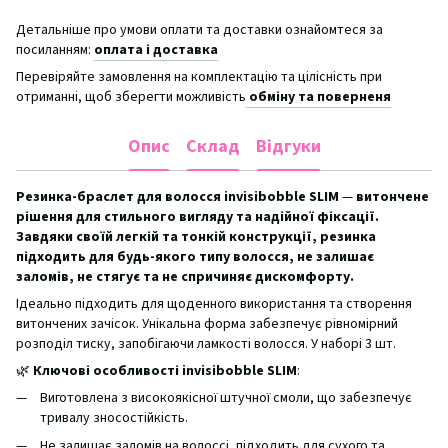
Детальніше про умови оплати та доставки ознайомтеся за
посиланням:
оплата і доставка
Перевіряйте замовлення на комплектацію та цілісність при
отриманні, щоб зберегти можливість
обміну та поверненя
Опис
Склад
Відгуки
Резинка-браслет для волосся invisibobble SLIM
—
витончене
рішення для стильного вигляду та надійної фіксації.
Завдяки своїй легкій та тонкій конструкції, резинка
підходить для будь-якого типу волосся, не залишає
заломів, не стягує та не спричиняє дискомфорту.
Ідеально підходить для щоденного використання та створення
витончених зачісок. Унікальна форма забезпечує рівномірний
розподіл тиску, запобігаючи ламкості волосся. У наборі 3 шт.
🌿
Ключові особливості invisibobble SLIM
:
Виготовлена з високоякісної штучної смоли, що забезпечує
тривалу зносостійкість.
Не залишає заломів на волоссі, підходить для сухого та