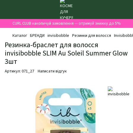
CURL CLUB накопичуй замовлення — отримуй знижку до 5%
Каталог
БРЕНДИ
invisibobble
Резинки для волосся
Invisibobb
Резинка-браслет для волосся
invisibobble SLIM Au Soleil Summer Glow
3шт
Артикул:
071_27
Написати відгук