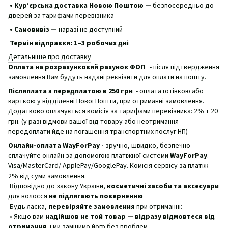
• Кур’єрська доставка Новою Поштою —
безпосередньо до
дверей за тарифами перевізника
• Самовивіз —
наразі не доступний
Термін відправки: 1–3 робочих дні
Детальніше про доставку
Оплата на розрахунковий рахунок ФОП
- після підтвердження
замовлення Вам будуть надані реквізити для оплати на пошту.
Післяплата з передплатою в 250 грн
- оплата готівкою або
карткою у відділенні Нової Пошти, при отриманні замовлення.
Додатково оплачується комісія за тарифами перевізника: 2% + 20
грн. (у разі відмови вашої від товару або неотримання
передоплати йде на погашення транспортних послуг НП)
Онлайн-оплата WayForPay -
зручно, швидко, безпечно
сплачуйте онлайн за допомогою платіжної системи
WayForPay
.
Visa/MasterCard/ ApplePay/GooglePay. Комісія сервісу за платіж -
2% від суми замовлення.
Відповідно до закону України,
косметичні засоби та аксесуари
для волосся
не підлягають поверненню
Будь ласка,
перевіряйте замовлення
при отриманні:
• Якщо вам
надійшов не той товар — відразу відмовтеся від
отримання
, і ми замінимо його без проблем.