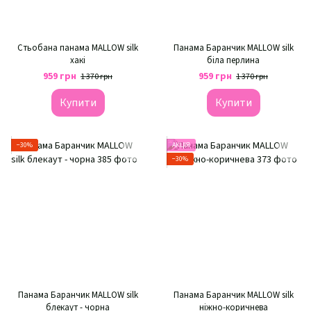
Стьобана панама MALLOW silk
Панама Баранчик MALLOW silk
хакі
біла перлина
959 грн
959 грн
1 370 грн
1 370 грн
Купити
Купити
−30%
АКЦІЯ
−30%
Панама Баранчик MALLOW silk
Панама Баранчик MALLOW silk
блекаут - чорна
ніжно-коричнева