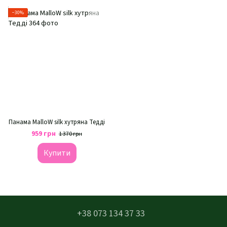
−30%
Панама MalloW silk хутряна Тедді
959 грн
1 370 грн
Купити
+38 073 134 37 33