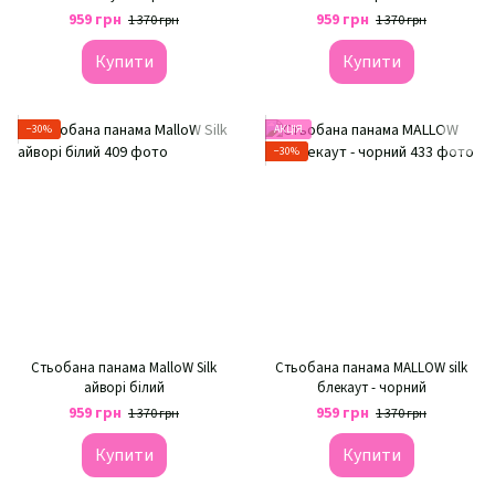
959 грн
959 грн
1 370 грн
1 370 грн
Купити
Купити
−30%
АКЦІЯ
−30%
Стьобана панама MalloW Silk
Стьобана панама MALLOW silk
айворі білий
блекаут - чорний
959 грн
959 грн
1 370 грн
1 370 грн
Купити
Купити