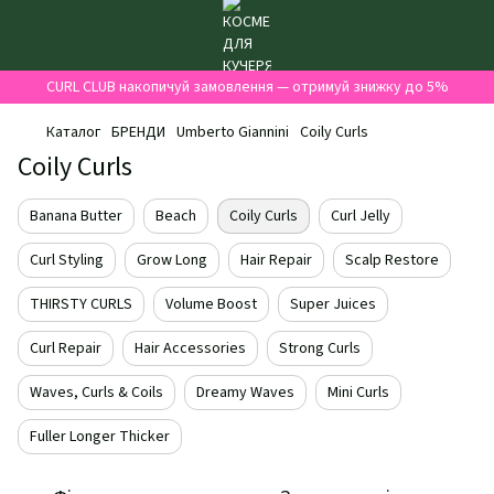
CURL CLUB накопичуй замовлення — отримуй знижку до 5%
Каталог
БРЕНДИ
Umberto Giannini
Coily Curls
Coily Curls
Banana Butter
Beach
Coily Curls
Curl Jelly
Curl Styling
Grow Long
Hair Repair
Scalp Restore
THIRSTY CURLS
Volume Boost
Super Juices
Curl Repair
Hair Accessories
Strong Curls
Waves, Curls & Coils
Dreamy Waves
Mini Curls
Fuller Longer Thicker