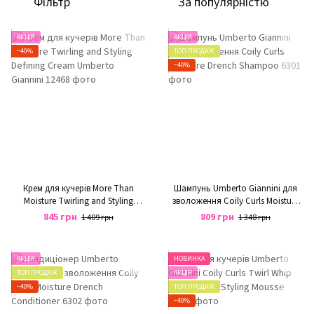
Фільтр
За популярністю
АКЦІЯ
АКЦІЯ
−40%
ТОП ПРОДАЖ
−40%
Крем для кучерів More Than
Шампунь Umberto Giannini для
Moisture Twirling and Styling
зволоження Coily Curls Moisture
Defining Cream Umberto Giannini
Drench Shampoo
845 грн
809 грн
1 409 грн
1 348 грн
АКЦІЯ
НОВИНКА
ТОП ПРОДАЖ
АКЦІЯ
−40%
ТОП ПРОДАЖ
−40%