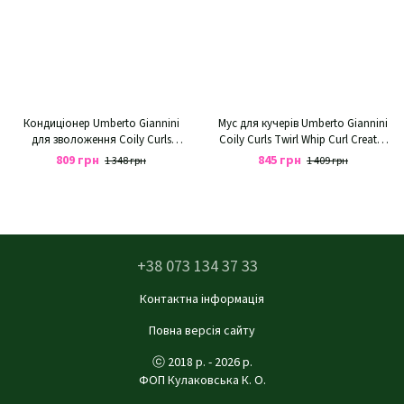
Кондиціонер Umberto Giannini
Мус для кучерів Umberto Giannini
для зволоження Coily Curls
Coily Curls Twirl Whip Curl Creator
Moisture Drench Conditioner
Styling Mousse
809 грн
845 грн
1 348 грн
1 409 грн
+38 073 134 37 33
Контактна інформація
Повна версія сайту
ⓒ 2018 р. - 2026 р.
ФОП Кулаковська К. О.