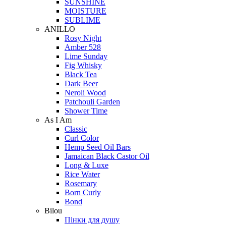
SUNSHINE
MOISTURE
SUBLIME
ANILLO
Rosy Night
Amber 528
Lime Sunday
Fig Whisky
Black Tea
Dark Beer
Neroli Wood
Patchouli Garden
Shower Time
As I Am
Classic
Curl Color
Hemp Seed Oil Bars
Jamaican Black Castor Oil
Long & Luxe
Rice Water
Rosemary
Born Curly
Bond
Bilou
Пінки для душу