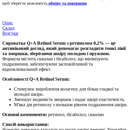
щоб зберегти можливість
обміну та поверненя
Опис
Склад
Відгуки
Сироватка Q+A Retinol Serum з ретинолом 0,2% — це
антивіковий догляд, який допомагає розгладити тонкі лінії
та зморшки, зберігаючи шкіру молодою і пружною.
Формула містить сквалан і бісаболол, що мінімізують
подразнення, забезпечуючи заспокійливий та
відновлювальний ефект.
Особливості Q+A Retinol Serum:
Стимулює вироблення колагену для більш гладкої та
молодої шкіри.
Зменшує видимість зморшок і надає шкірі еластичність.
М'яка дія ретинолу з низьким рівнем подразнення шкіри.
Основні компоненти:
ретинол, бісаболол, сквалан
Спосіб використання:
Нанесіть невелику кількість на чисту шкіру ввечері. Уникайте