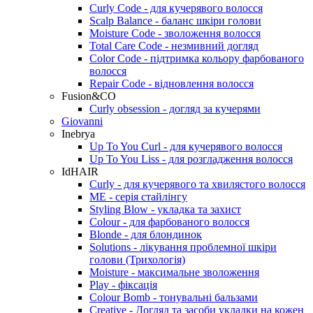
Curly Code - для кучерявого волосся
Scalp Balance - баланс шкіри голови
Moisture Code - зволоження волосся
Total Care Code - незмивний догляд
Color Code - підтримка кольору фарбованого
волосся
Repair Code - відновлення волосся
Fusion&CO
Curly obsession - догляд за кучерями
Giovanni
Inebrya
Up To You Curl - для кучерявого волосся
Up To You Liss - для розгладження волосся
IdHAIR
Curly - для кучерявого та хвилястого волосся
ME - cерія стайлінгу
Styling Blow - укладка та захист
Colour - для фарбованого волосся
Blonde - для блондинок
Solutions - лікування проблемної шкіри
голови (Трихологія)
Moisture - максимальне зволоження
Play - фіксація
Colour Bomb - тонувальні бальзами
Creative - Догляд та засоби укладки на кожен