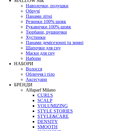
MALLOW Silk
Наволочки, подушки
Обручі
Панами літні
Резинки 100% шовк
Рукавички 100% шовк
Тюрбани, рушнички
Хустинки
Панами демісезонні та зимні
Шапочки для сну
Маски для сну
Набори
НАБОРИ
Волосся
Обличчя і тіло
Аксесуари
БРЕНДИ
Alfaparf Milano
CURLS
SCALP
VOLUMIZING
STYLE STORIES
STYLE&CARE
DENSITY
SMOOTH