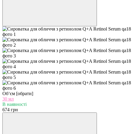
Об‘єм [обрати]
30 мл
В наявності
674 грн