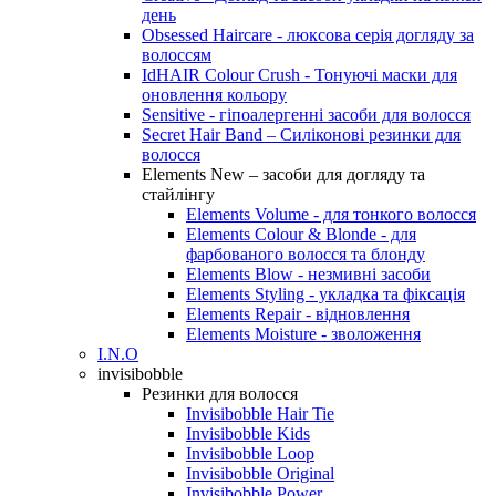
день
Obsessed Haircare - люксова серія догляду за
волоссям
IdHAIR Colour Crush - Тонуючі маски для
оновлення кольору
Sensitive - гіпоалергенні засоби для волосся
Secret Hair Band – Силіконові резинки для
волосся
Elements New – засоби для догляду та
стайлінгу
Elements Volume - для тонкого волосся
Elements Colour & Blonde - для
фарбованого волосся та блонду
Elements Blow - незмивні засоби
Elements Styling - укладка та фіксація
Elements Repair - відновлення
Elements Moisture - зволоження
I.N.O
invisibobble
Резинки для волосся
Invisibobble Hair Tie
Invisibobble Kids
Invisibobble Loop
Invisibobble Original
Invisibobble Power