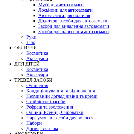
Муси для автозасмаги
Лосьйони для автозасмаги
Автозасмага для обличчя
Додаткові засоби для автозасмаги
Засоби для видалення автозасмаги
Засоби для нанесення автозасмаги
Руки
Тіло
ОБЛИЧЧЯ
Косметика
Аксесуари
ДЛЯ ДІТЕЙ
Косметика
Аксесуари
ТРЕВЕЛ ЗАСОБИ
Очищення
Кондиціонування та відновлення
Незмивний догляд лівіни та креми
Стайлінгові засоби
Рефреш та зволоження
Олійки, Есенції, Сироватки
Парфумовані засоби для волосся
Набори
Догляд за тілом
АКСЕСУАРИ