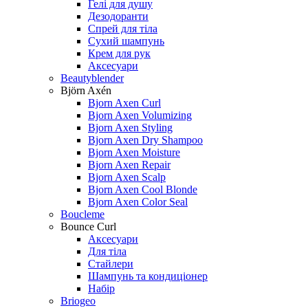
Гелі для душу
Дезодоранти
Спрей для тіла
Сухий шампунь
Крем для рук
Аксесуари
Beautyblender
Björn Axén
Bjorn Axen Curl
Bjorn Axen Volumizing
Bjorn Axen Styling
Bjorn Axen Dry Shampoo
Bjorn Axen Moisture
Bjorn Axen Repair
Bjorn Axen Scalp
Bjorn Axen Cool Blonde
Bjorn Axen Color Seal
Boucleme
Bounce Curl
Аксесуари
Для тіла
Стайлери
Шампунь та кондиціонер
Набір
Briogeo