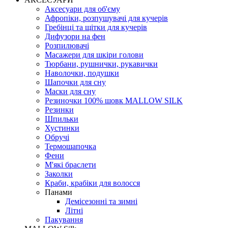
Аксесуари для об'єму
Афропіки, розпушувачі для кучерів
Гребінці та щітки для кучерів
Дифузори на фен
Розпилювачі
Масажери для шкіри голови
Тюрбани, рушнички, рукавички
Наволочки, подушки
Шапочки для сну
Маски для сну
Резиночки 100% шовк MALLOW SILK
Резинки
Шпильки
Хустинки
Обручі
Термошапочка
Фени
М'які браслети
Заколки
Краби, крабіки для волосся
Панами
Демісезонні та зимні
Літні
Пакування