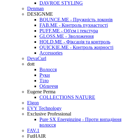
DAVROE STYLING
Denman
DESIGNME
BOUNCE.ME - Пружність локонів
FAB.ME - Контроль пухнастості
PUFF.ME - Об'єм і текстура
GLOSS.ME - Зволоження
HOLD.ME - Фіксація та контроль
QUICKIE.ME - Контроль жирності
Accessories
DevaCurl
dott
Волосся
Руки
Тіло
Обличчя
Eugene Perma
COLLECTIONS NATURE
Elgon
EVY Technology
Exclusive Professional
Pure SX Energinzing - Проти випадіння
волосся
FAV.1
FutHAIR