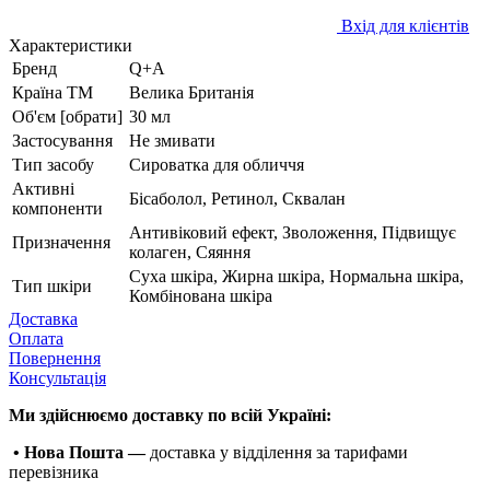
Вхід для клієнтів
Характеристики
Бренд
Q+A
Країна ТМ
Велика Британія
Об'єм [обрати]
30 мл
Застосування
Не змивати
Тип засобу
Сироватка для обличчя
Активні
Бісаболол, Ретинол, Сквалан
компоненти
Антивіковий ефект, Зволоження, Підвищує
Призначення
колаген, Сяяння
Суха шкіра, Жирна шкіра, Нормальна шкіра,
Тип шкіри
Комбінована шкіра
Доставка
Оплата
Повернення
Консультація
Ми здійснюємо доставку по всій Україні:
• Нова Пошта —
доставка у відділення за тарифами
перевізника