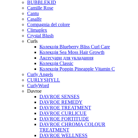
BUBBLEKID
Camille Rose
Cantu
Casalfe
Compagnia del colore
Climaplex
Crystal Blush
Curls
Колекція Blueberry Bliss Curl Care
Колекція Sea Moss Hair Growth
Аксесуари для укладання
Колекція Classic
Колекція Poppin Pineapple Vitamin C
Curly Angels
CURLYSHYLL
CurlyWord
Davroe
DAVROE SENSES
DAVROE REMEDY
DAVROE TREATMENT
DAVROE CURLICUE
DAVROE FORTITUDE
DAVROE CHROMA COLOUR
TREATMENT
DAVROE WELLNESS