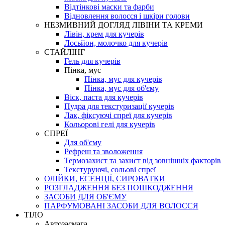
Відтінкові маски та фарби
Відновлення волосся і шкіри голови
НЕЗМИВНИЙ ДОГЛЯД ЛІВІНИ ТА КРЕМИ
Лівін, крем для кучерів
Лосьйон, молочко для кучерів
СТАЙЛІНГ
Гель для кучерів
Пінка, мус
Пінка, мус для кучерів
Пінка, мус для об'єму
Віск, паста для кучерів
Пудра для текстуризації кучерів
Лак, фіксуючі спреї для кучерів
Кольорові гелі для кучерів
СПРЕЇ
Для об'єму
Рефреш та зволоження
Термозахист та захист від зовнішніх факторів
Текстуруючі, сольові спреї
ОЛІЙКИ, ЕСЕНЦІЇ, СИРОВАТКИ
РОЗГЛАДЖЕННЯ БЕЗ ПОШКОДЖЕННЯ
ЗАСОБИ ДЛЯ ОБ'ЄМУ
ПАРФУМОВАНІ ЗАСОБИ ДЛЯ ВОЛОССЯ
ТІЛО
Автозасмага