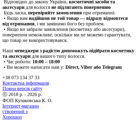
Відповідно до закону України,
косметичні засоби та
аксесуари
для волосся
не підлягають поверненню
Будь ласка,
перевіряйте замовлення
при отриманні:
• Якщо вам
надійшов не той товар — відразу відмовтеся
від отримання
, і ми замінимо його без проблем.
• Якщо ви забрали замовлення (косметику або аксесуари),
повернення неможливе, оскільки ми не можемо гарантувати,
що товар не використовувався.
Наші
менеджери з радістю допоможуть підібрати косметику
та аксесуари
для вашого типу волосся.
• Час роботи:
10:00 – 18:00
• Ви можете написати нам у:
Direct, Viber або Telegram
+38 073 134 37 33
Контактна інформація
Повна версія сайту
ⓒ 2018 р. - 2026 р.
ФОП Кулаковська К. О.
Інтернет-магазин
створений з
Хорошоп