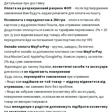
Детальніше про доставку
Оплата на розрахунковий рахунок ФОП
- після підтвердження
замовлення Вам будуть надані реквізити для оплати на пошту.
Післяплата з передплатою в 250 грн
- оплата готівкою або
карткою у відділенні Нової Пошти, при отриманні замовлення.
Додатково оплачується комісія за тарифами перевізника: 2% + 20
грн. (у разі відмови вашої від товару або неотримання
передоплати йде на погашення транспортних послуг НП)
Онлайн-оплата WayForPay -
зручно, швидко, безпечно
сплачуйте онлайн за допомогою платіжної системи
WayForPay
.
Visa/MasterCard/ ApplePay/GooglePay. Комісія сервісу за платіж -
2% від суми замовлення.
Відповідно до закону України,
косметичні засоби та аксесуари
для волосся
не підлягають поверненню
Будь ласка,
перевіряйте замовлення
при отриманні:
• Якщо вам
надійшов не той товар — відразу відмовтеся від
отримання
, і ми замінимо його без проблем.
• Якщо ви забрали замовлення (косметику або аксесуари),
повернення неможливе, оскільки ми не можемо гарантувати, що
товар не використовувався.
Наші
менеджери з радістю допоможуть підібрати косметику
та аксесуари
для вашого типу волосся.