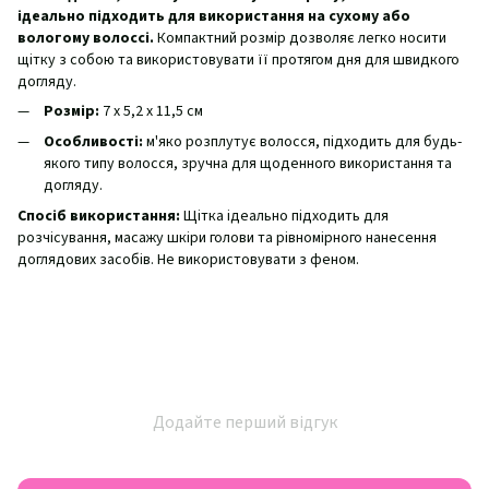
ідеально підходить для використання на сухому або
вологому волоссі.
Компактний розмір дозволяє легко носити
щітку з собою та використовувати її протягом дня для швидкого
догляду.
Розмір:
7 x 5,2 x 11,5 см
Особливості:
м'яко розплутує волосся, підходить для будь-
якого типу волосся, зручна для щоденного використання та
догляду.
Спосіб використання:
Щітка ідеально підходить для
розчісування, масажу шкіри голови та рівномірного нанесення
доглядових засобів. Не використовувати з феном.
Додайте перший відгук