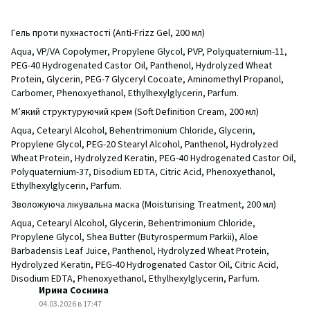
Гель проти пухнастості (Anti-Frizz Gel, 200 мл)
Aqua, VP/VA Copolymer, Propylene Glycol, PVP, Polyquaternium-11,
PEG-40 Hydrogenated Castor Oil, Panthenol, Hydrolyzed Wheat
Protein, Glycerin, PEG-7 Glyceryl Cocoate, Aminomethyl Propanol,
Carbomer, Phenoxyethanol, Ethylhexylglycerin, Parfum.
М’який структуруючий крем (Soft Definition Cream, 200 мл)
Aqua, Cetearyl Alcohol, Behentrimonium Chloride, Glycerin,
Propylene Glycol, PEG-20 Stearyl Alcohol, Panthenol, Hydrolyzed
Wheat Protein, Hydrolyzed Keratin, PEG-40 Hydrogenated Castor Oil,
Polyquaternium-37, Disodium EDTA, Citric Acid, Phenoxyethanol,
Ethylhexylglycerin, Parfum.
Зволожуюча лікувальна маска (Moisturising Treatment, 200 мл)
Aqua, Cetearyl Alcohol, Glycerin, Behentrimonium Chloride,
Propylene Glycol, Shea Butter (Butyrospermum Parkii), Aloe
Barbadensis Leaf Juice, Panthenol, Hydrolyzed Wheat Protein,
Hydrolyzed Keratin, PEG-40 Hydrogenated Castor Oil, Citric Acid,
Disodium EDTA, Phenoxyethanol, Ethylhexylglycerin, Parfum.
Ирина Соснина
04.03.2026 в 17:47