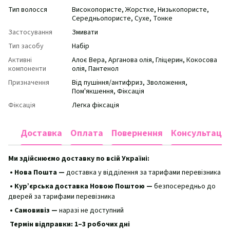
Тип волосся
Високопористе, Жорстке, Низькопористе,
Середньопористе, Сухе, Тонке
Застосування
Змивати
Тип засобу
Набір
Активні
Алоє Вера, Арганова олія, Гліцерин, Кокосова
компоненти
олія, Пантенол
Призначення
Від пушіння/антифриз, Зволоження,
Пом'якшення, Фіксація
Фіксація
Легка фіксація
Доставка
Оплата
Повернення
Консультація
Ми здійснюємо доставку по всій Україні:
• Нова Пошта —
доставка у відділення за тарифами перевізника
• Кур’єрська доставка Новою Поштою —
безпосередньо до
дверей за тарифами перевізника
• Самовивіз —
наразі не доступний
Термін відправки: 1–3 робочих дні