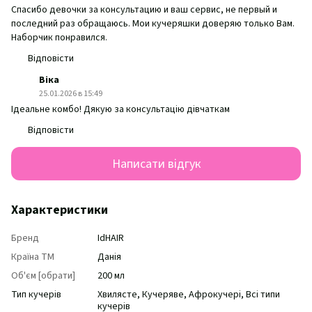
Спасибо девочки за консультацию и ваш сервис, не первый и
последний раз обращаюсь. Мои кучеряшки доверяю только Вам.
Наборчик понравился.
Відповісти
Віка
25.01.2026 в 15:49
Ідеальне комбо! Дякую за консультацію дівчаткам
Відповісти
Написати відгук
Характеристики
Бренд
IdHAIR
Країна ТМ
Данія
Об'єм [обрати]
200 мл
Тип кучерів
Хвилясте, Кучеряве, Афрокучері, Всі типи
кучерів