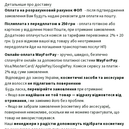
Детальніше про доставку
Оплата на розрахунковий рахунок ФОП
- після підтвердження
замовлення Вам будуть надані реквізити для оплати на пошту.
Післяплата з передплатою в 250 грн
- оплата готівкою або
карткою у відділенні Нової Пошти, при отриманні замовлення.
Додатково оплачується комісія за тарифами перевізника: 2% + 20
грн. (у разі відмови вашої від товару або неотримання
передоплати йде на погашення транспортних послуг НП)
Онлайн-оплата WayForPay -
зручно, швидко, безпечно
сплачуйте онлайн за допомогою платіжної системи
WayForPay
.
Visa/MasterCard/ ApplePay/GooglePay. Комісія сервісу за платіж -
2% від суми замовлення.
Відповідно до закону України,
косметичні засоби та аксесуари
для волосся
не підлягають поверненню
Будь ласка,
перевіряйте замовлення
при отриманні:
• Якщо вам
надійшов не той товар — відразу відмовтеся від
отримання
, і ми замінимо його без проблем.
• Якщо ви забрали замовлення (косметику або аксесуари),
повернення неможливе, оскільки ми не можемо гарантувати, що
товар не використовувався.
Наші
менеджери з радістю допоможуть підібрати косметику