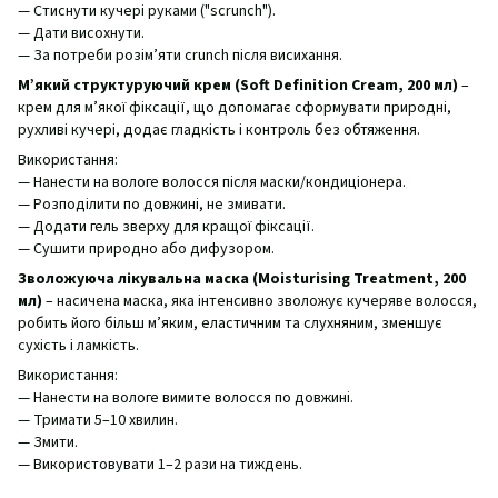
— Стиснути кучері руками ("scrunch").
— Дати висохнути.
— За потреби розім’яти crunch після висихання.
М’який структуруючий крем (Soft Definition Cream, 200 мл)
–
крем для м’якої фіксації, що допомагає сформувати природні,
рухливі кучері, додає гладкість і контроль без обтяження.
Використання:
— Нанести на вологе волосся після маски/кондиціонера.
— Розподілити по довжині, не змивати.
— Додати гель зверху для кращої фіксації.
— Сушити природно або дифузором.
Зволожуюча лікувальна маска (Moisturising Treatment, 200
мл)
– насичена маска, яка інтенсивно зволожує кучеряве волосся,
робить його більш м’яким, еластичним та слухняним, зменшує
сухість і ламкість.
Використання:
— Нанести на вологе вимите волосся по довжині.
— Тримати 5–10 хвилин.
— Змити.
— Використовувати 1–2 рази на тиждень.